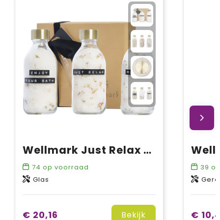
Wellmark Just Relax 3-delige 200 ml badzoutcadeauset
74
op voorraad
39
op
Glas
Gere
€ 20,16
€ 10,
Bekijk