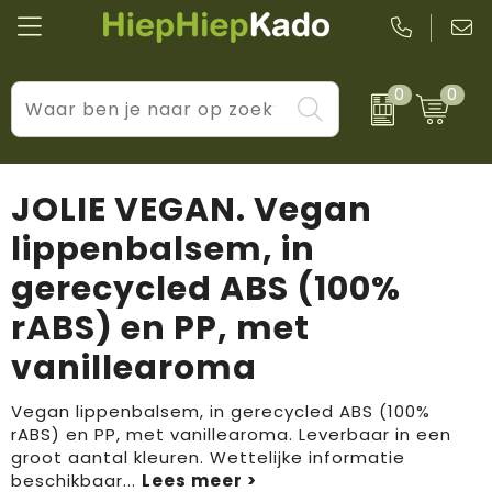
0
0
Kantoor & schrijfwaren
Levensstijl
BIC
Eten & drinkwaren
Cadeaumomenten
Black + Blum
JOLIE VEGAN. Vegan
Wellness & verzorging
Prijs & impact
Boska
lippenbalsem, in
gerecycled ABS (100%
Tassen & reizen
Brandflavours
rABS) en PP, met
Huis, tuin & keuken
Camelbak
vanillearoma
Elektronica & gadgets
Janzen
Vegan lippenbalsem, in gerecycled ABS (100%
Kleding & accessoires
JBL
rABS) en PP, met vanillearoma. Leverbaar in een
groot aantal kleuren. Wettelijke informatie
beschikbaar
...
Sport & vrije tijd
LogoSeat